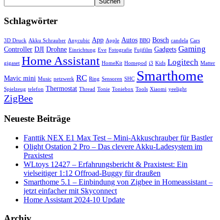
Suchen
Schlagwörter
App
Autos
Bosch
3D Druck
Akku Schrauber
Anycubic
Apple
BBQ
candela
Cars
Gaming
Controller
DJI
Drohne
Gadgets
Einrichtung
Eve
Fotografie
Fujifilm
Home Assistant
Logitech
gigaset
HomeKit
Homepod
i3
Kids
Matter
Smarthome
RC
Mavic mini
Music
netzwerk
Ring
Sensoren
SHC
Thermostat
Spielzeug
telefon
Thread
Tonie
Toniebox
Tools
Xiaomi
yeelight
ZigBee
Neueste Beiträge
Fanttik NEX E1 Max Test – Mini-Akkuschrauber für Bastler
Olight Ostation 2 Pro – Das clevere Akku-Ladesystem im
Praxistest
WLtoys 12427 – Erfahrungsbericht & Praxistest: Ein
vielseitiger 1:12 Offroad-Buggy für draußen
Smarthome 5.1 – Einbindung von Zigbee in Homeassistant –
jetzt einfacher mit Skyconnect
Home Assistant 2024-10 Update
Archiv