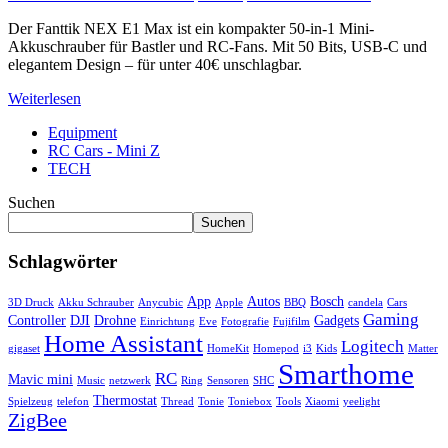
Der Fanttik NEX E1 Max ist ein kompakter 50-in-1 Mini-
Akkuschrauber für Bastler und RC-Fans. Mit 50 Bits, USB-C und
elegantem Design – für unter 40€ unschlagbar.
Weiterlesen
Equipment
RC Cars - Mini Z
TECH
Suchen
Suchen
Schlagwörter
App
Autos
Bosch
3D Druck
Akku Schrauber
Anycubic
Apple
BBQ
candela
Cars
Gaming
Controller
DJI
Drohne
Gadgets
Einrichtung
Eve
Fotografie
Fujifilm
Home Assistant
Logitech
gigaset
HomeKit
Homepod
i3
Kids
Matter
Smarthome
RC
Mavic mini
Music
netzwerk
Ring
Sensoren
SHC
Thermostat
Spielzeug
telefon
Thread
Tonie
Toniebox
Tools
Xiaomi
yeelight
ZigBee