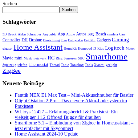
Suchen
Suchen
Schlagwörter
App
Autos
Bosch
3D Druck
Akku Schrauber
Anycubic
Apple
BBQ
candela
Cars
Gaming
Controller
DJI
Drohne
Gadgets
Einrichtung
Eve
Fotografie
Fujifilm
Home Assistant
Logitech
gigaset
HomeKit
Homepod
i3
Kids
Matter
Smarthome
RC
Mavic mini
Music
netzwerk
Ring
Sensoren
SHC
Thermostat
Spielzeug
telefon
Thread
Tonie
Toniebox
Tools
Xiaomi
yeelight
ZigBee
Neueste Beiträge
Fanttik NEX E1 Max Test – Mini-Akkuschrauber für Bastler
Olight Ostation 2 Pro – Das clevere Akku-Ladesystem im
Praxistest
WLtoys 12427 – Erfahrungsbericht & Praxistest: Ein
vielseitiger 1:12 Offroad-Buggy für draußen
Smarthome 5.1 – Einbindung von Zigbee in Homeassistant –
jetzt einfacher mit Skyconnect
Home Assistant 2024-10 Update